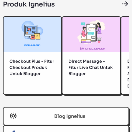
Produk Ignelius
Checkout Plus - Fitur
Direct Message -
Da
Checkout Produk
Fitur Live Chat Untuk
Fi
Untuk Blogger
Blogger
Au
D
B
Blog Ignelius